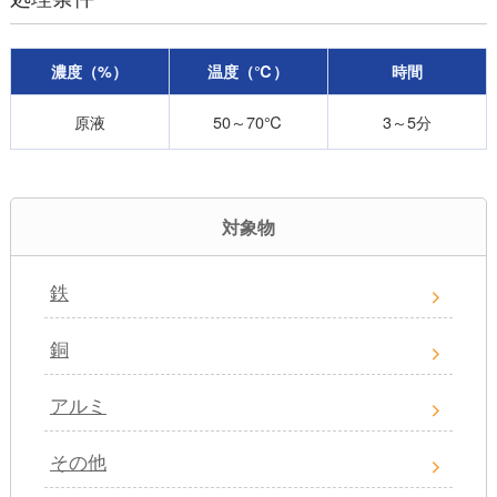
濃度（%）
温度（℃）
時間
原液
50～70℃
3～5分
対象物
鉄
銅
アルミ
その他