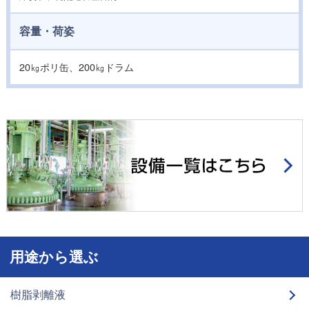
容量・荷姿
20㎏ポリ缶、200㎏ドラム
用途から選ぶ
樹脂剥離液