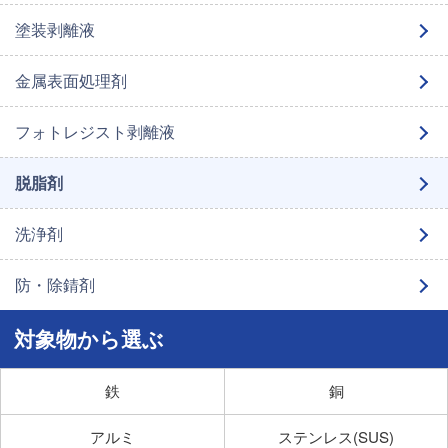
塗装剥離液
金属表面処理剤
フォトレジスト剥離液
脱脂剤
洗浄剤
防・除錆剤
対象物から選ぶ
銅
鉄
ステンレス(SUS)
アルミ